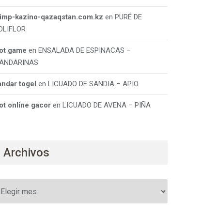
limp-kazino-qazaqstan.com.kz
en
PURÉ DE
OLIFLOR
lot game
en
ENSALADA DE ESPINACAS –
ANDARINAS
andar togel
en
LICUADO DE SANDIA – APIO
ot online gacor
en
LICUADO DE AVENA – PIÑA
Archivos
rchivos