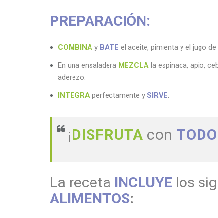
PREPARACIÓN
:
COMBINA
y
BATE
el aceite, pimienta y el jugo de
En una ensaladera
MEZCLA
la espinaca, apio, ce
aderezo.
INTEGRA
perfectamente y
SIRVE
.
¡
DISFRUTA
con
TOD
La receta
INCLUYE
los si
ALIMENTOS
: