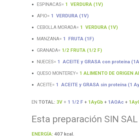
ESPINACAS=
1 VERDURA (1V)
APIO=
1 VERDURA (1V)
CEBOLLA MORADA=
1 VERDURA (1V)
MANZANA=
1 FRUTA (1F)
GRANADA=
1/2 FRUTA (1/2 F)
NUECES=
1 ACEITE y GRASA con proteína (1
QUESO MONTEREY=
1 ALIMENTO DE ORIGEN AN
ACEITE=
1 ACEITE y GRASA sin proteína (1 A
EN
TOTAL:
3V
+
1 1/2 F
+
1AyGb
+
1AOAc
+
1Ay
Esta preparación SIN SA
ENERGÍA
:
407
kcal
.