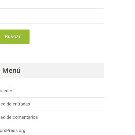
uscar:
Menú
cceder
eed de entradas
eed de comentarios
ordPress.org