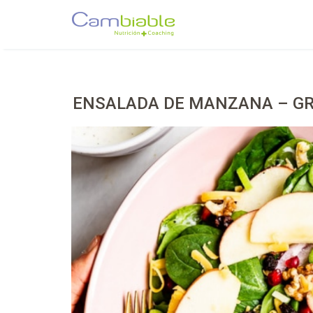
Skip
to
content
ENSALADA DE MANZANA – G