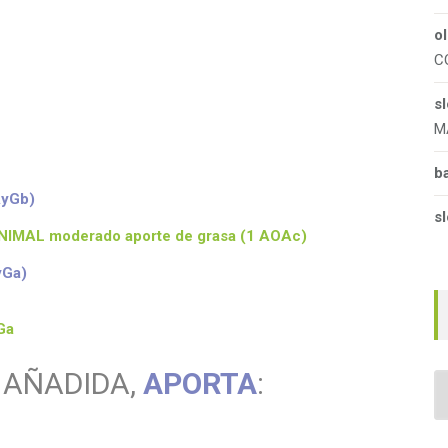
o
C
s
M
b
AyGb)
sl
IMAL moderado aporte de grasa (1 AOAc)
yGa)
Ga
L AÑADIDA,
APORTA
:
A