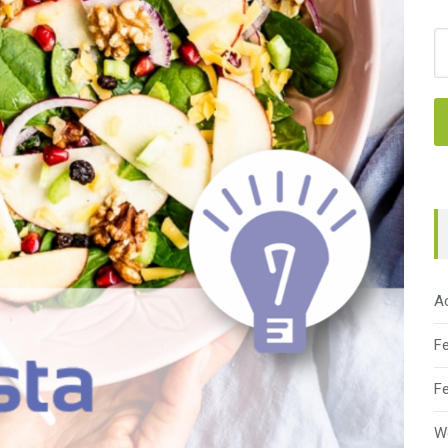
B
A
F
F
W