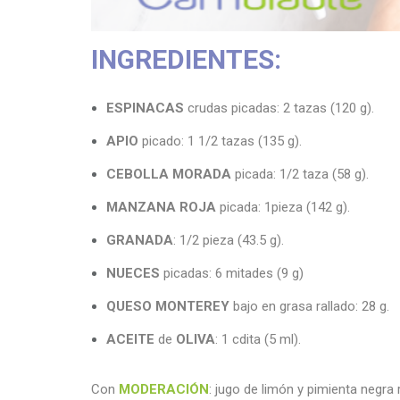
INGREDIENTES:
ESPINACAS
crudas picadas: 2 tazas (120 g).
APIO
picado: 1 1/2 tazas (135 g).
CEBOLLA MORADA
picada: 1/2 taza (58 g).
MANZANA ROJA
picada: 1pieza (142 g).
GRANADA
: 1/2 pieza (43.5 g).
NUECES
picadas: 6 mitades (9 g)
QUESO MONTEREY
bajo en grasa rallado: 28 g.
ACEITE
de
OLIVA
: 1 cdita (5 ml).
Con
MODERACIÓN
: jugo de limón y pimienta negra 