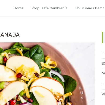
Home
Propuesta Cambiable
Soluciones Camb
RANADA
L
S
P
L
P