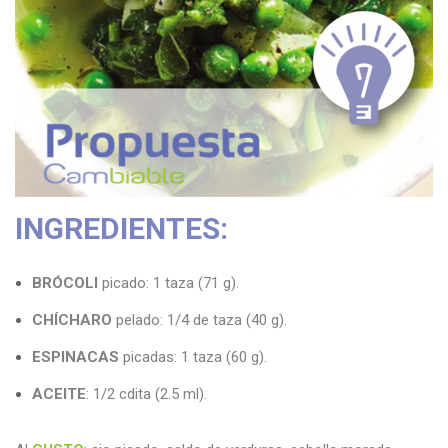
n
INGREDIENTES:
BRÓCOLI
picado: 1 taza (71 g).
CHÍCHARO
pelado: 1/4 de taza (40 g).
ESPINACAS
picadas: 1 taza (60 g).
ACEITE
: 1/2 cdita (2.5 ml).