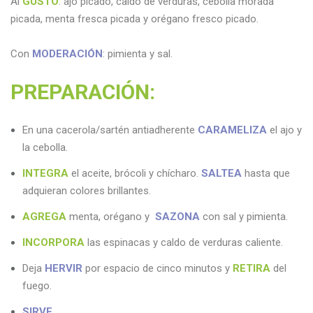
Al
GUSTO
: ajo picado, caldo de verduras, cebolla morada
picada, menta fresca picada y orégano fresco picado.
Con
MODERACIÓN
: pimienta y sal.
PREPARACIÓN
:
En una cacerola/sartén antiadherente
CARAMELIZA
el ajo y
la cebolla.
INTEGRA
el aceite, brócoli y chícharo.
SALTEA
hasta que
adquieran colores brillantes.
AGREGA
menta, orégano y
SAZONA
con sal y pimienta.
INCORPORA
las espinacas y caldo de verduras caliente.
Deja
HERVIR
por espacio de cinco minutos y
RETIRA
del
fuego
.
SIRVE
.