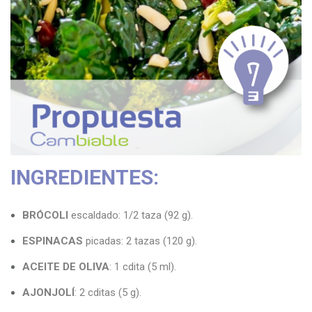
n
INGREDIENTES:
BRÓCOLI
escaldado: 1/2 taza (92 g).
ESPINACAS
picadas: 2 tazas (120 g).
ACEITE DE OLIVA
: 1 cdita (5 ml).
AJONJOLÍ
: 2 cditas (5 g).