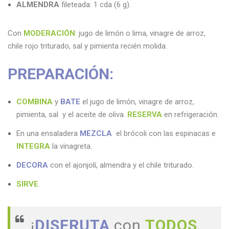
ALMENDRA
fileteada: 1 cda (6 g).
Con
MODERACIÓN
: jugo de limón o lima, vinagre de arroz,
chile rojo triturado, sal y pimienta recién molida.
PREPARACIÓN:
COMBINA
y
BATE
el jugo de limón, vinagre de arroz,
pimienta, sal y el aceite de oliva.
RESERVA
en refrigeración.
En una ensaladera
MEZCLA
el brócoli con las espinacas e
I
NTEGRA
la vinagreta.
DECORA
con el ajonjolí, almendra y el chile triturado.
SIRVE
.
¡
DISFRUTA
con
TODOS