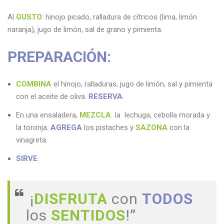
Al
GUSTO
: hinojo picado, ralladura de cítricos (lima, limón
naranja), jugo de limón, sal de grano y pimienta.
PREPARACIÓN:
COMBINA
el hinojo, ralladuras, jugo de limón, sal y pimienta
con el aceite de oliva.
RESERVA
.
En una ensaladera,
MEZCLA
la lechuga, cebolla morada y
la toronja.
AGREGA
los pistaches y
SAZONA
con la
vinagreta.
SIRVE
.
¡
DISFRUTA
con
TODOS
los
SENTIDOS
!
”