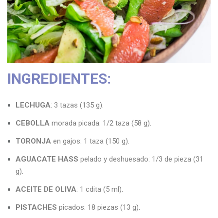
n
INGREDIENTES:
LECHUGA
: 3 tazas (135 g).
CEBOLLA
morada picada: 1/2 taza (58 g).
TORONJA
en gajos: 1 taza (150 g).
AGUACATE HASS
pelado y deshuesado: 1/3 de pieza (31
g).
ACEITE DE OLIVA
: 1 cdita (5 ml).
PISTACHES
picados: 18 piezas (13 g).